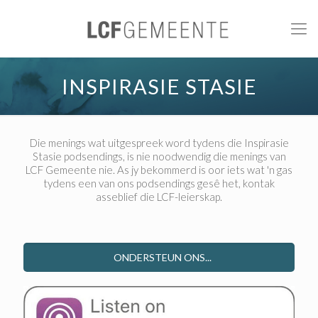
INSPIRASIE STASIE
Die menings wat uitgespreek word tydens die Inspirasie
Stasie podsendings, is nie noodwendig die menings van
LCF Gemeente nie. As jy bekommerd is oor iets wat 'n gas
tydens een van ons podsendings gesê het, kontak
asseblief die LCF-leierskap.
ONDERSTEUN ONS...