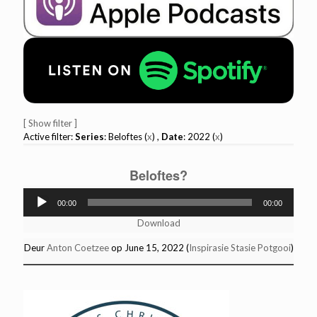
[ Show filter ]
Active filter:
Series
: Beloftes (
x
) ,
Date
: 2022 (
x
)
Beloftes?
Audio
00:00
00:00
Player
Download
Deur
Anton Coetzee
op June 15, 2022 (
Inspirasie Stasie Potgooi
)