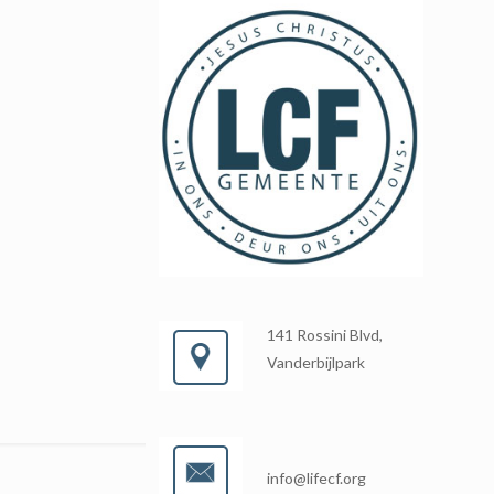
141 Rossini Blvd,
Vanderbijlpark
info@lifecf.org