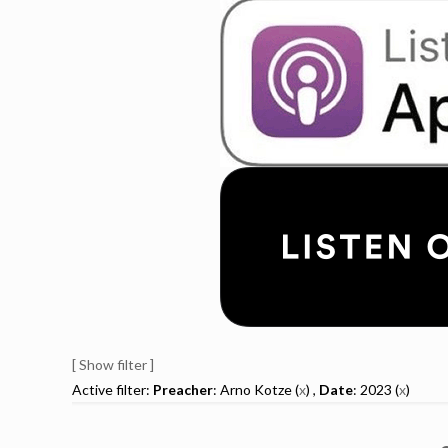
[ Show filter ]
Active filter:
Preacher
: Arno Kotze (
x
) ,
Date
: 2023 (
x
)