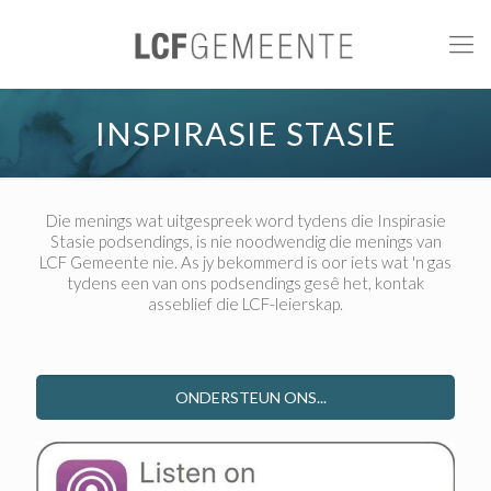
INSPIRASIE STASIE
Die menings wat uitgespreek word tydens die Inspirasie
Stasie podsendings, is nie noodwendig die menings van
LCF Gemeente nie. As jy bekommerd is oor iets wat 'n gas
tydens een van ons podsendings gesê het, kontak
asseblief die LCF-leierskap.
ONDERSTEUN ONS...