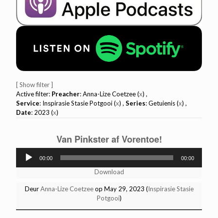
[ Show filter ]
Active filter:
Preacher
: Anna-Lize Coetzee (
x
) ,
Service
: Inspirasie Stasie Potgooi (
x
) ,
Series
: Getuienis (
x
) ,
Date
: 2023 (
x
)
Van Pinkster af Vorentoe!
Audio
00:00
00:00
Player
Download
Deur
Anna-Lize Coetzee
op May 29, 2023 (
Inspirasie Stasie
Potgooi
)