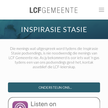
INSPIRASIE STASIE
Die menings wat uitgespreek word tydens die Inspirasie
Stasie podsendings, is nie noodwendig die menings van
LCF Gemeente nie. As jy bekommerd is oor iets wat 'n gas
tydens een van ons podsendings gesê het, kontak
asseblief die LCF-leierskap.
ONDERSTEUN ONS...