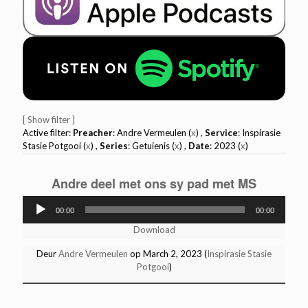
[ Show filter ]
Active filter:
Preacher
: Andre Vermeulen (
x
) ,
Service
: Inspirasie
Stasie Potgooi (
x
) ,
Series
: Getuienis (
x
) ,
Date
: 2023 (
x
)
Andre deel met ons sy pad met MS
Audio
00:00
00:00
Player
Download
Deur
Andre Vermeulen
op March 2, 2023 (
Inspirasie Stasie
Potgooi
)