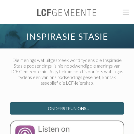
INSPIRASIE STASIE
Die menings wat uitgespreek word tydens die Inspirasie
Stasie podsendings, is nie noodwendig die menings van
LCF Gemeente nie. As jy bekommerd is oor iets wat 'n gas
tydens een van ons podsendings gesê het, kontak
asseblief die LCF-leierskap.
ONDERSTEUN ONS...