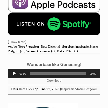
[ Show filter ]
Active filter:
Preacher
: Bets Dicks (
x
) ,
Service
: Inspirasie Stasie
Potgooi (
x
) ,
Series
: Getuienis (
x
) ,
Date
: 2023 (
x
)
Wonderbaarlike Genesing!
Audio
00:00
00:00
Player
Download
Deur
Bets Dicks
op June 22, 2023 (
Inspirasie Stasie Potgooi
)