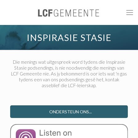
INSPIRASIE STASIE
Die menings wat uitgespreek word tydens die Inspirasie
Stasie podsendings, is nie noodwendig die menings van
LCF Gemeente nie. As jy bekommerd is oor iets wat 'n gas
tydens een van ons podsendings gesê het, kontak
asseblief die LCF-leierskap.
ONDERSTEUN ONS...