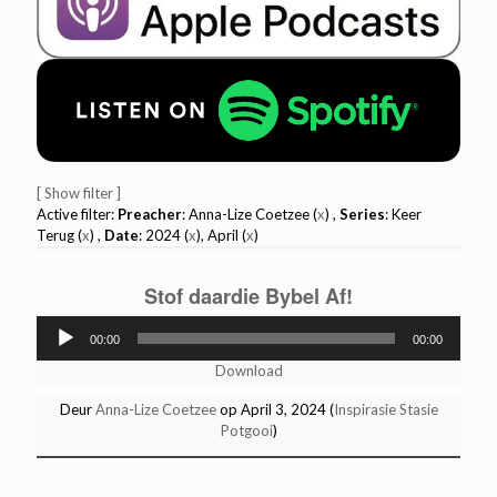
[ Show filter ]
Active filter:
Preacher
: Anna-Lize Coetzee (
x
) ,
Series
: Keer
Terug (
x
) ,
Date
: 2024 (
x
), April (
x
)
Stof daardie Bybel Af!
Audio
00:00
00:00
Player
Download
Deur
Anna-Lize Coetzee
op April 3, 2024 (
Inspirasie Stasie
Potgooi
)