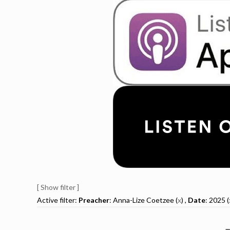
[ Show filter ]
Active filter:
Preacher
: Anna-Lize Coetzee (
x
) ,
Date
: 2025 (