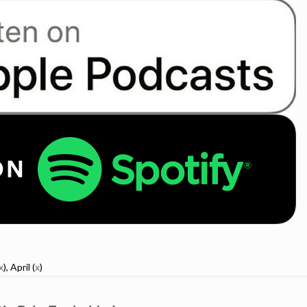
x
), April (
x
)