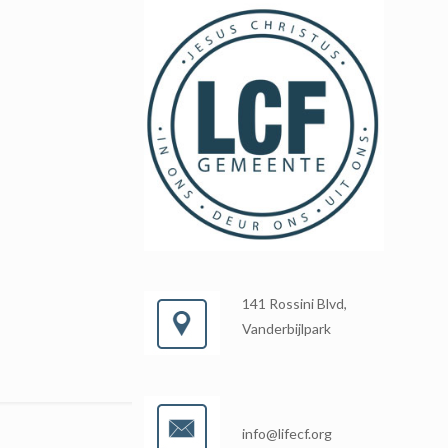
141 Rossini Blvd,
Vanderbijlpark
info@lifecf.org