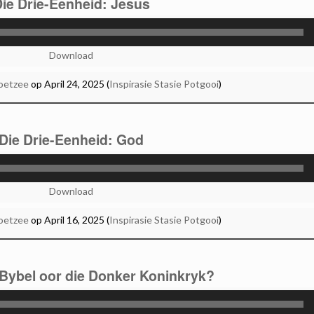
ie Drie-Eenheid: Jesus
Audio
Player
Download
oetzee
op April 24, 2025 (
Inspirasie Stasie Potgooi
)
Die Drie-Eenheid: God
Audio
Player
Download
oetzee
op April 16, 2025 (
Inspirasie Stasie Potgooi
)
 Bybel oor die Donker Koninkryk?
Audio