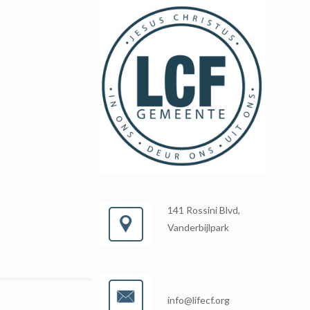
141 Rossini Blvd,
Vanderbijlpark
info@lifecf.org