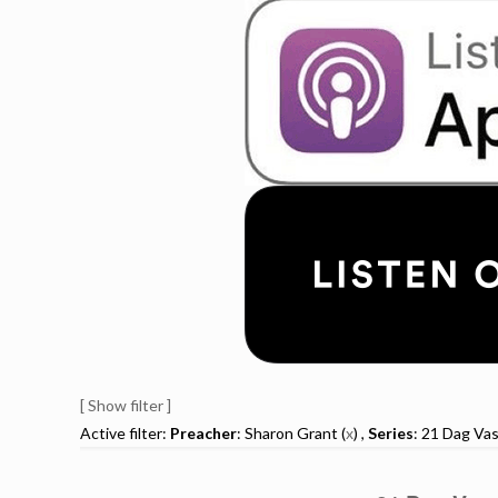
[ Show filter ]
Active filter:
Preacher
: Sharon Grant (
x
) ,
Series
: 21 Dag Va