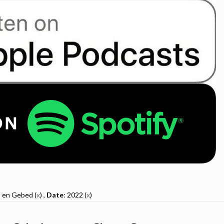
s en Gebed (
x
) ,
Date
: 2022 (
x
)