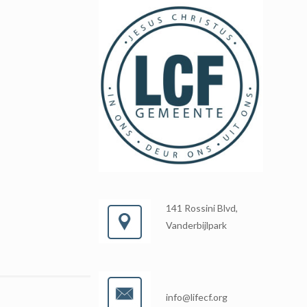
141 Rossini Blvd,
Vanderbijlpark
info@lifecf.org