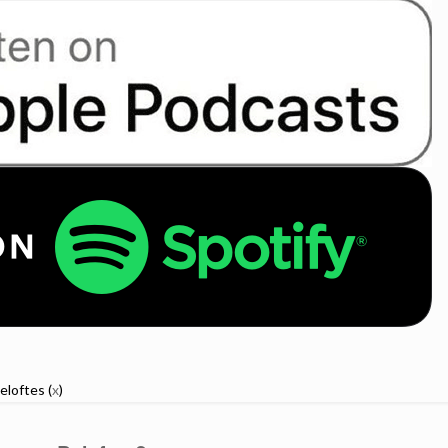
Beloftes (
x
)