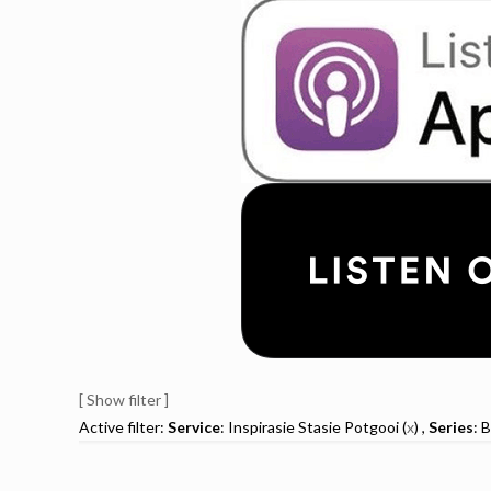
[ Show filter ]
Active filter:
Service
: Inspirasie Stasie Potgooi (
x
) ,
Series
: 