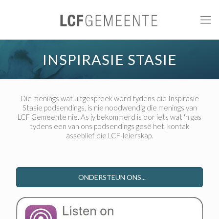
INSPIRASIE STASIE
Die menings wat uitgespreek word tydens die Inspirasie
Stasie podsendings, is nie noodwendig die menings van
LCF Gemeente nie. As jy bekommerd is oor iets wat 'n gas
tydens een van ons podsendings gesê het, kontak
asseblief die LCF-leierskap.
ONDERSTEUN ONS...