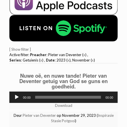
[ Show filter ]
Active filter:
Preacher
: Pieter van Deventer (
x
) ,
Series
: Getuienis (
x
) ,
Date
: 2023 (
x
), November (
x
)
Nuwe oë, en nuwe tande! Pieter van
Deventer getuig van God se guns en
goedheid.
Audio
00:00
00:00
Player
Download
Deur
Pieter van Deventer
op November 29, 2023 (
Inspirasie
Stasie Potgooi
)