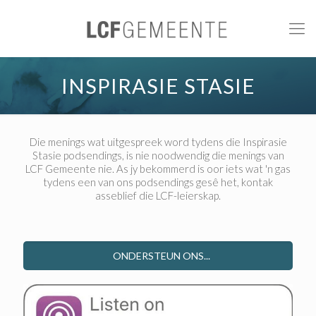
INSPIRASIE STASIE
Die menings wat uitgespreek word tydens die Inspirasie
Stasie podsendings, is nie noodwendig die menings van
LCF Gemeente nie. As jy bekommerd is oor iets wat 'n gas
tydens een van ons podsendings gesê het, kontak
asseblief die LCF-leierskap.
ONDERSTEUN ONS...