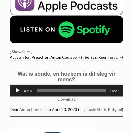
[ Show filter ]
Active filter:
Preacher
: Anton Coetzee (
x
) ,
Series
: Keer Terug (
x
)
Wat is sonde, en hoekom is dit sleg vir
mens?
Audio
00:00
00:00
Player
Download
Deur
Anton Coetzee
op April 20, 2023 (
Inspirasie Stasie Potgooi
)