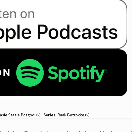
rasie Stasie Potgooi (
x
) ,
Series
: Raak Betrokke (
x
)