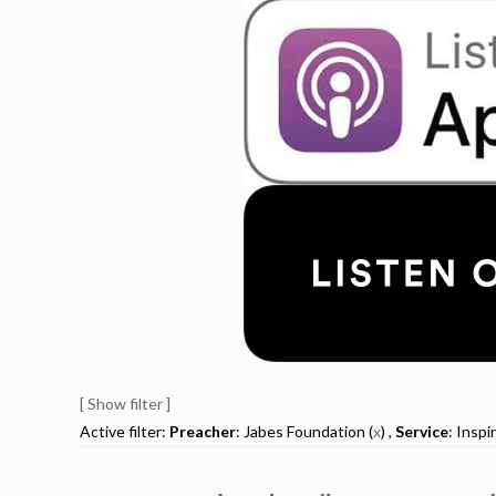
[ Show filter ]
Active filter:
Preacher
: Jabes Foundation (
x
) ,
Service
: Inspi