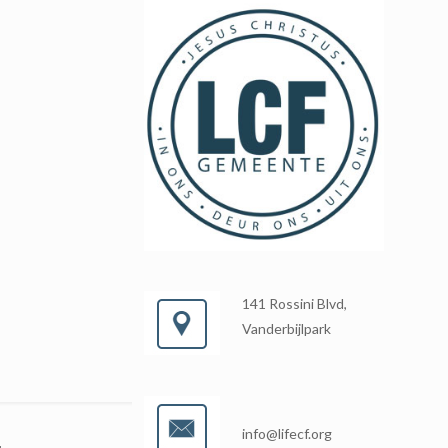
141 Rossini Blvd,
Vanderbijlpark
info@lifecf.org