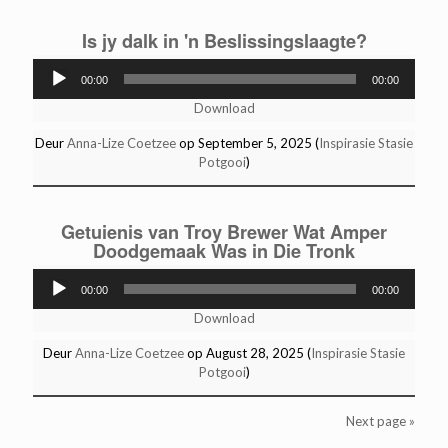
Is jy dalk in 'n Beslissingslaagte?
Audio
00:00
00:00
Player
Download
Deur
Anna-Lize Coetzee
op September 5, 2025 (
Inspirasie Stasie
Potgooi
)
Getuienis van Troy Brewer Wat Amper
Doodgemaak Was in Die Tronk
Audio
00:00
00:00
Player
Download
Deur
Anna-Lize Coetzee
op August 28, 2025 (
Inspirasie Stasie
Potgooi
)
Next page »