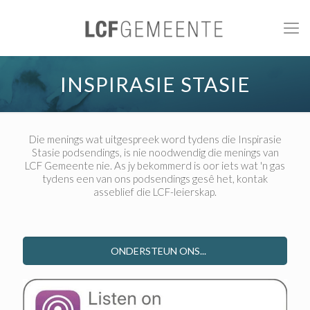
INSPIRASIE STASIE
Die menings wat uitgespreek word tydens die Inspirasie
Stasie podsendings, is nie noodwendig die menings van
LCF Gemeente nie. As jy bekommerd is oor iets wat 'n gas
tydens een van ons podsendings gesê het, kontak
asseblief die LCF-leierskap.
ONDERSTEUN ONS...