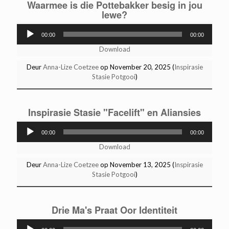
Waarmee is die Pottebakker besig in jou
lewe?
Audio
00:00
00:00
Player
Download
Deur
Anna-Lize Coetzee
op November 20, 2025 (
Inspirasie
Stasie Potgooi
)
Inspirasie Stasie "Facelift" en Aliansies
Audio
00:00
00:00
Player
Download
Deur
Anna-Lize Coetzee
op November 13, 2025 (
Inspirasie
Stasie Potgooi
)
Drie Ma's Praat Oor Identiteit
Audio