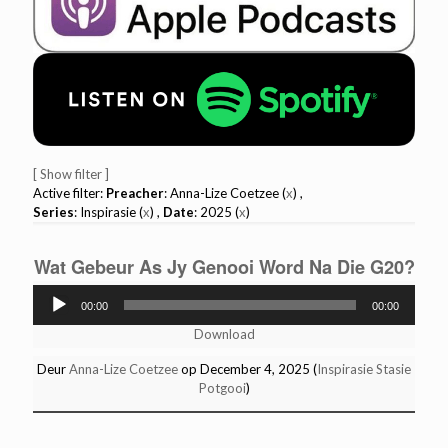
[ Show filter ]
Active filter:
Preacher
: Anna-Lize Coetzee (
x
) ,
Series
: Inspirasie (
x
) ,
Date
: 2025 (
x
)
Wat Gebeur As Jy Genooi Word Na Die G20?
Audio
00:00
00:00
Player
Download
Deur
Anna-Lize Coetzee
op December 4, 2025 (
Inspirasie Stasie
Potgooi
)