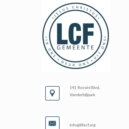
141 Rossini Blvd,
Vanderbijlpark
info@lifecf.org