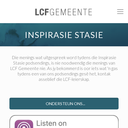
INSPIRASIE STASIE
Die menings wat uitgespreek word tydens die Inspirasie
Stasie podsendings, is nie noodwendig die menings van
LCF Gemeente nie. As jy bekommerd is oor iets wat 'n gas
tydens een van ons podsendings gesê het, kontak
asseblief die LCF-leierskap.
ONDERSTEUN ONS...