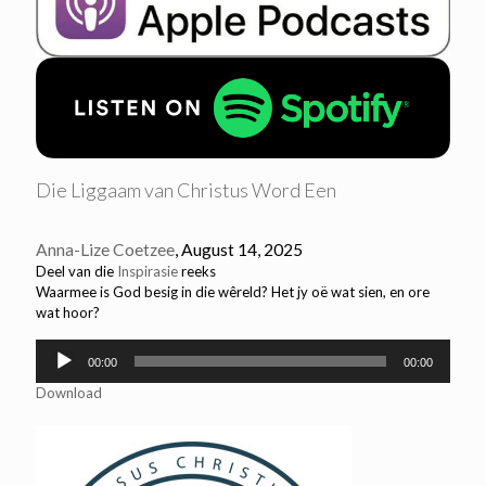
Die Liggaam van Christus Word Een
Anna-Lize Coetzee
, August 14, 2025
Deel van die
Inspirasie
reeks
Waarmee is God besig in die wêreld? Het jy oë wat sien, en ore
wat hoor?
Audio
00:00
00:00
Player
Download