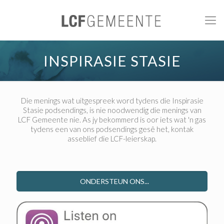
INSPIRASIE STASIE
Die menings wat uitgespreek word tydens die Inspirasie
Stasie podsendings, is nie noodwendig die menings van
LCF Gemeente nie. As jy bekommerd is oor iets wat 'n gas
tydens een van ons podsendings gesê het, kontak
asseblief die LCF-leierskap.
ONDERSTEUN ONS...