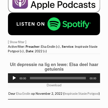
[ Show filter ]
Active filter:
Preacher
: Elsa Enslin (
x
) ,
Service
: Inspirasie Stasie
Potgooi (
x
) ,
Date
: 2022 (
x
)
Uit depressie na lig en lewe: Elsa deel haar
getuienis
Audio
00:00
00:00
Player
Download
Deur
Elsa Enslin
op November 2, 2022 (
Inspirasie Stasie Potgooi
)