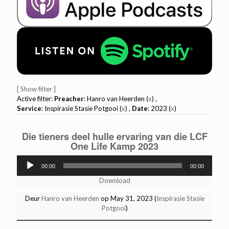
[ Show filter ]
Active filter:
Preacher
: Hanro van Heerden (
x
) ,
Service
: Inspirasie Stasie Potgooi (
x
) ,
Date
: 2023 (
x
)
Die tieners deel hulle ervaring van die LCF
One Life Kamp 2023
Audio
00:00
00:00
Player
Download
Deur
Hanro van Heerden
op May 31, 2023 (
Inspirasie Stasie
Potgooi
)