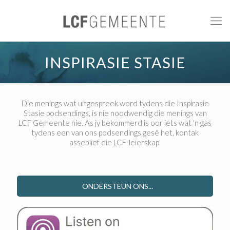
INSPIRASIE STASIE
Die menings wat uitgespreek word tydens die Inspirasie
Stasie podsendings, is nie noodwendig die menings van
LCF Gemeente nie. As jy bekommerd is oor iets wat 'n gas
tydens een van ons podsendings gesê het, kontak
asseblief die LCF-leierskap.
ONDERSTEUN ONS...