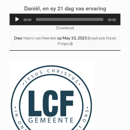
Daniël, en sy 21 dag vas ervaring
Audio
00:00
00:00
Player
Download
Deur
Hanro van Heerden
op May 10, 2023 (
Inspirasie Stasie
Potgooi
)