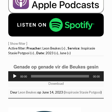
[ Show filter ]
Active filter:
Preacher
: Leon Beukes (
x
) ,
Service
: Inspirasie
Stasie Potgooi (
x
) ,
Date
: 2023 (
x
), June (
x
)
Genade op genade vir die Beukes gesin
Audio
00:00
00:00
Player
Download
Deur
Leon Beukes
op June 14, 2023 (
Inspirasie Stasie Potgooi
)