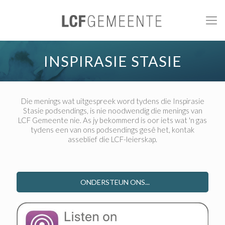
INSPIRASIE STASIE
Die menings wat uitgespreek word tydens die Inspirasie
Stasie podsendings, is nie noodwendig die menings van
LCF Gemeente nie. As jy bekommerd is oor iets wat 'n gas
tydens een van ons podsendings gesê het, kontak
asseblief die LCF-leierskap.
ONDERSTEUN ONS...