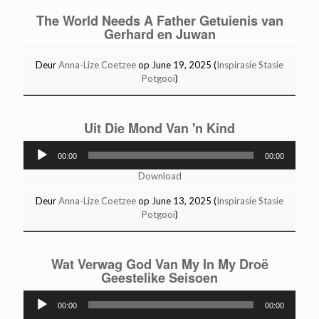
The World Needs A Father Getuienis van
Gerhard en Juwan
Deur
Anna-Lize Coetzee
op June 19, 2025 (
Inspirasie Stasie
Potgooi
)
Uit Die Mond Van 'n Kind
Audio
00:00
00:00
Player
Download
Deur
Anna-Lize Coetzee
op June 13, 2025 (
Inspirasie Stasie
Potgooi
)
Wat Verwag God Van My In My Droë
Geestelike Seisoen
Audio
00:00
00:00
Player