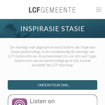
INSPIRASIE STASIE
Die menings wat uitgespreek word tydens die Inspirasie
Stasie podsendings, is nie noodwendig die menings van
LCF Gemeente nie. As jy bekommerd is oor iets wat 'n gas
tydens een van ons podsendings gesê het, kontak
asseblief die LCF-leierskap.
ONDERSTEUN ONS...