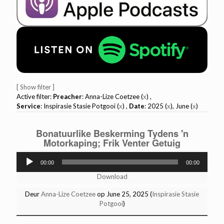
[ Show filter ]
Active filter:
Preacher
: Anna-Lize Coetzee (
x
) ,
Service
: Inspirasie Stasie Potgooi (
x
) ,
Date
: 2025 (
x
), June (
x
)
Bonatuurlike Beskerming Tydens 'n
Motorkaping; Frik Venter Getuig
Audio
00:00
00:00
Player
Download
Deur
Anna-Lize Coetzee
op June 25, 2025 (
Inspirasie Stasie
Potgooi
)