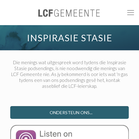
INSPIRASIE STASIE
Die menings wat uitgespreek word tydens die Inspirasie
Stasie podsendings, is nie noodwendig die menings van
LCF Gemeente nie. As jy bekommerd is oor iets wat 'n gas
tydens een van ons podsendings gesê het, kontak
asseblief die LCF-leierskap.
ONDERSTEUN ONS...