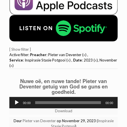
[ Show filter ]
Active filter:
Preacher
: Pieter van Deventer (
x
) ,
Service
: Inspirasie Stasie Potgooi (
x
) ,
Date
: 2023 (
x
), November
(
x
)
Nuwe oë, en nuwe tande! Pieter van
Deventer getuig van God se guns en
goedheid.
Audio
00:00
00:00
Player
Download
Deur
Pieter van Deventer
op November 29, 2023 (
Inspirasie
Stasie Potgooi
)