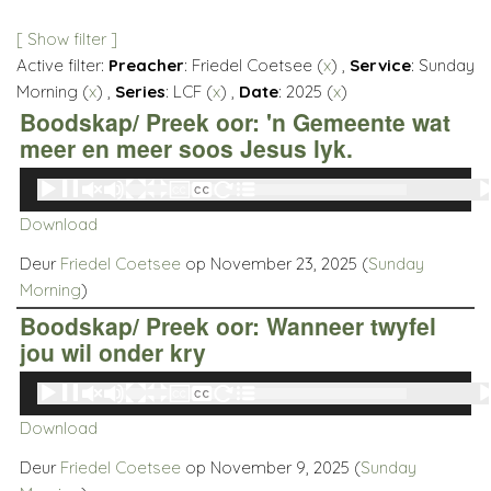
[ Show filter ]
Active filter:
Preacher
: Friedel Coetsee (
x
) ,
Service
: Sunday
Morning (
x
) ,
Series
: LCF (
x
) ,
Date
: 2025 (
x
)
Boodskap/ Preek oor: 'n Gemeente wat
meer en meer soos Jesus lyk.
Audio
00:00
00:00
Player
Download
Deur
Friedel Coetsee
op November 23, 2025 (
Sunday
Morning
)
Boodskap/ Preek oor: Wanneer twyfel
jou wil onder kry
Audio
00:00
00:00
Player
Download
Deur
Friedel Coetsee
op November 9, 2025 (
Sunday