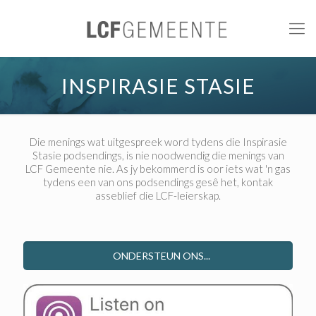
INSPIRASIE STASIE
Die menings wat uitgespreek word tydens die Inspirasie
Stasie podsendings, is nie noodwendig die menings van
LCF Gemeente nie. As jy bekommerd is oor iets wat 'n gas
tydens een van ons podsendings gesê het, kontak
asseblief die LCF-leierskap.
ONDERSTEUN ONS...