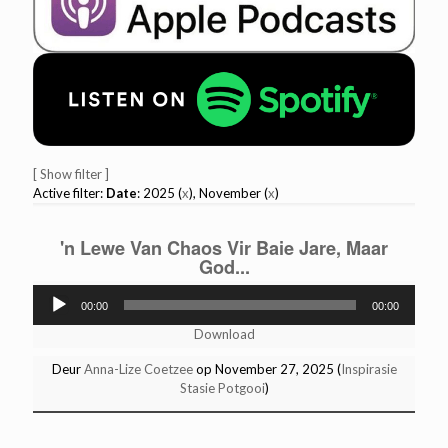
[ Show filter ]
Active filter:
Date
: 2025 (
x
), November (
x
)
'n Lewe Van Chaos Vir Baie Jare, Maar
God...
Audio
00:00
00:00
Player
Download
Deur
Anna-Lize Coetzee
op November 27, 2025 (
Inspirasie
Stasie Potgooi
)