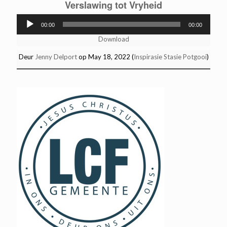
Verslawing tot Vryheid
Audio
00:00
00:00
Player
Download
Deur
Jenny Delport
op May 18, 2022 (
Inspirasie Stasie Potgooi
)