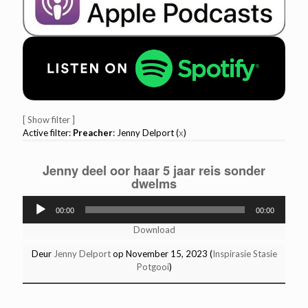
[ Show filter ]
Active filter:
Preacher
: Jenny Delport (
x
)
Jenny deel oor haar 5 jaar reis sonder
dwelms
Audio
00:00
00:00
Player
Download
Deur
Jenny Delport
op November 15, 2023 (
Inspirasie Stasie
Potgooi
)