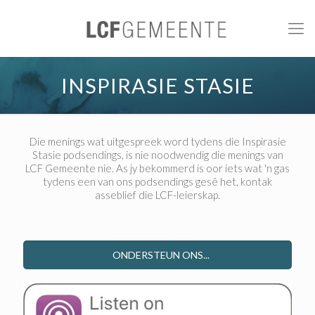
INSPIRASIE STASIE
Die menings wat uitgespreek word tydens die Inspirasie
Stasie podsendings, is nie noodwendig die menings van
LCF Gemeente nie. As jy bekommerd is oor iets wat 'n gas
tydens een van ons podsendings gesê het, kontak
asseblief die LCF-leierskap.
ONDERSTEUN ONS...