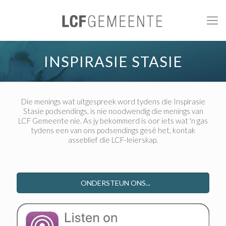
INSPIRASIE STASIE
Die menings wat uitgespreek word tydens die Inspirasie
Stasie podsendings, is nie noodwendig die menings van
LCF Gemeente nie. As jy bekommerd is oor iets wat 'n gas
tydens een van ons podsendings gesê het, kontak
asseblief die LCF-leierskap.
ONDERSTEUN ONS...