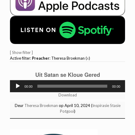
[ Show filter ]
Active filter:
Preacher
: Theresa Broekman (
x
)
Uit Satan se Kloue Gered
Audio
00:00
00:00
Player
Download
Deur
Theresa Broekman
op April 10, 2024 (
Inspirasie Stasie
Potgooi
)