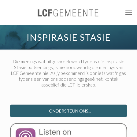
INSPIRASIE STASIE
Die menings wat uitgespreek word tydens die Inspirasie
Stasie podsendings, is nie noodwendig die menings van
LCF Gemeente nie. As jy bekommerd is oor iets wat 'n gas
tydens een van ons podsendings gesê het, kontak
asseblief die LCF-leierskap.
ONDERSTEUN ONS...