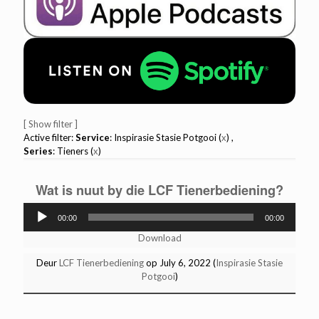
[ Show filter ]
Active filter:
Service
: Inspirasie Stasie Potgooi (
x
) ,
Series
: Tieners (
x
)
Wat is nuut by die LCF Tienerbediening?
Audio
00:00
00:00
Player
Download
Deur
LCF Tienerbediening
op July 6, 2022 (
Inspirasie Stasie
Potgooi
)