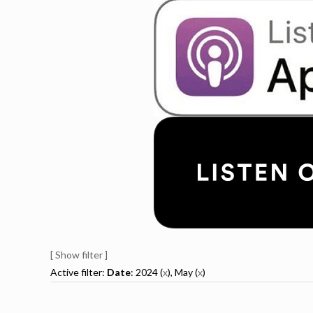
[ Show filter ]
Active filter:
Date
: 2024 (
x
), May (
x
)