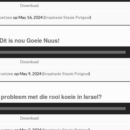
Player
Download
Coetzee
op May 16, 2024 (
Inspirasie Stasie Potgooi
)
Dit is nou Goeie Nuus!
Audio
Player
Download
Coetzee
op May 9, 2024 (
Inspirasie Stasie Potgooi
)
 probleem met die rooi koeie in Israel?
Audio
Player
Download
Coetzee
op May 2, 2024 (
Inspirasie Stasie Potgooi
)