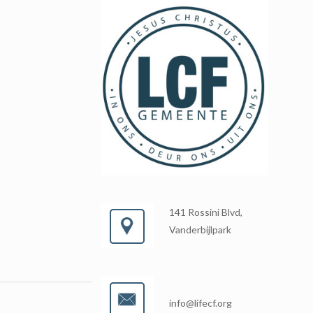
141 Rossini Blvd,
Vanderbijlpark
info@lifecf.org