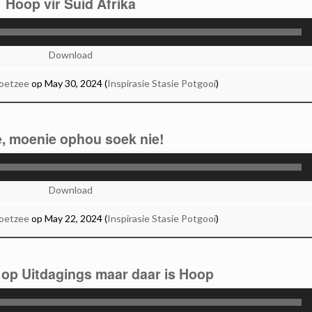
Hoop vir Suid Afrika
Audio
Player
Download
Coetzee
op May 30, 2024 (
Inspirasie Stasie Potgooi
)
, moenie ophou soek nie!
Audio
Player
Download
Coetzee
op May 22, 2024 (
Inspirasie Stasie Potgooi
)
 op Uitdagings maar daar is Hoop
Audio