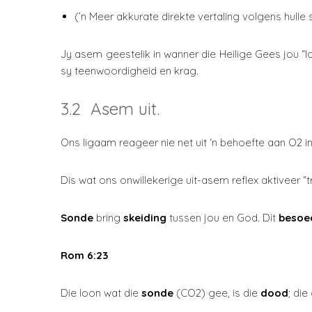
(’n Meer akkurate direkte vertaling volgens hulle 
Jy asem geestelik in wanner die Heilige Gees jou 
sy teenwoordigheid en krag.
3.2 Asem uit.
Ons ligaam reageer nie net uit ‘n behoefte aan O2 i
Dis wat ons onwillekerige uit-asem reflex aktiveer “t
Sonde
bring
skeiding
tussen jou en God. Dit
besoe
Rom 6:23
Die loon wat die
sonde
(CO2) gee, is die
dood
; di