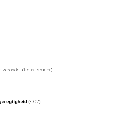
e verander (transformeer).
geregtigheid
(CO2).