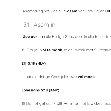
Asemhaling het 2 dele:
In-asem
van vars lug en
Ui
3.1. Asem in.
Gee oor
aan die Heilige Gees oom in alle fassette
Om jou
vol te maak
, te deurweek met Sy teenwo
Eff 5:18 (NLV)
… laat die Heilige Gees julle lewe
vol maak
.
Ephesians 5:18 (AMP)
18 Do not get drunk with wine, for that is wickedness 