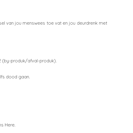
 sel van jou menswees toe vat en jou deurdrenk met
O2 (by-produk/afval-produk).
elfs dood gaan.
ns Here.