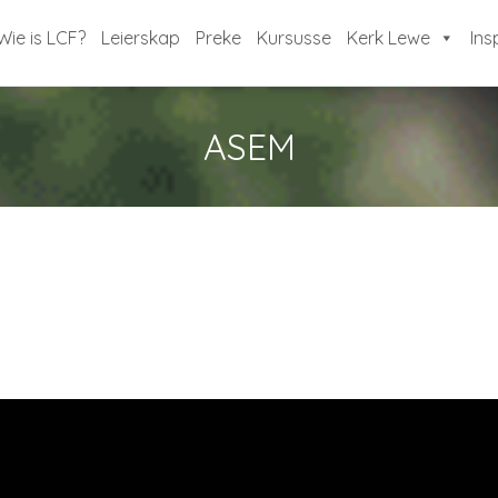
Wie is LCF?
Leierskap
Preke
Kursusse
Kerk Lewe
Ins
ASEM