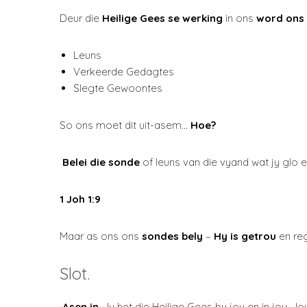
Deur die
Heilige Gees se werking
in ons
word ons
Leuns
Verkeerde Gedagtes
Slegte Gewoontes
So ons moet dit uit-asem…
Hoe?
Belei die sonde
of leuns van die vyand wat jy glo 
1 Joh 1:9
Maar as ons ons
sondes bely
–
Hy is getrou
en re
Slot.
Asen in
. Jy het die Heilige Gees by jou en in jou. 