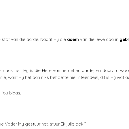
 stof van die aarde. Nadat Hy die
asem
van die lewe daarin
geb
 gemaak het. Hy is die Here van hemel en aarde, en daarom w
e, want Hy het aan niks behoefte nie. Inteendeel, dit is Hý wat 
 jou blaas.
die Vader My gestuur het, stuur Ek julle ook.”