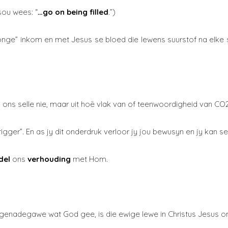
sou wees: “
…go on being filled
.”)
“longe” inkom en met Jesus se bloed die lewens suurstof na elke
n ons selle nie, maar uit hoë vlak van of teenwoordigheid van C
rigger”. En as jy dit onderdruk verloor jy jou bewusyn en jy kan s
del
ons
verhouding
met Hom.
e genadegawe wat God gee, is die ewige lewe in Christus Jesus o