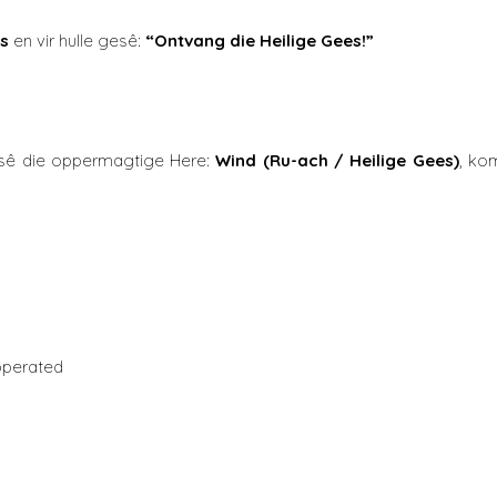
s
en vir hulle gesê:
“
Ontvang die Heilige Gees!
”
 sê die oppermagtige Here:
Wind (Ru-ach
/
Heilige Gees)
, kom
pperated