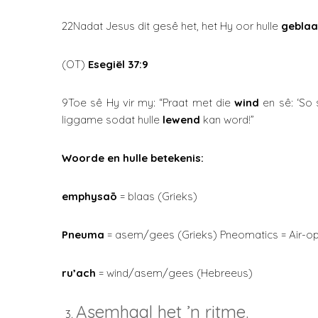
22Nadat Jesus dit gesê het, het Hy oor hulle
geblaa
(OT)
Esegi
ë
l 37:9
9Toe sê Hy vir my: “Praat met die
wind
en sê: ‘So
liggame sodat hulle
lewend
kan word!”
Woorde en hulle betekenis:
emphysaō
= blaas (Grieks)
Pneuma
= asem/gees (Grieks) Pneomatics = Air-o
ru
’
ach
= wind/asem/gees (Hebreeus)
Asemhaal het ’n ritme.