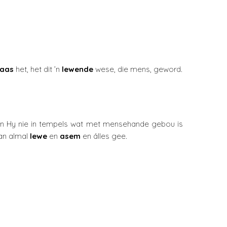
laas
het, het dit ’n
lewende
wese, die mens, geword.
oon Hy nie in tempels wat met mensehande gebou is
aan almal
lewe
en
asem
en álles gee.