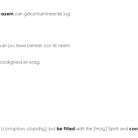
t-asem
van gekontamineerde lug.
 van jou lewe beheer oor te neem.
ordigheid en krag.
(corruption, stupidity), but
be filled
with the [Holy] Spirit and
con