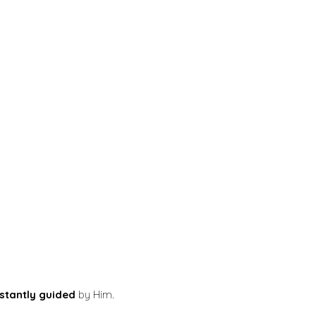
stantly guided
by Him.