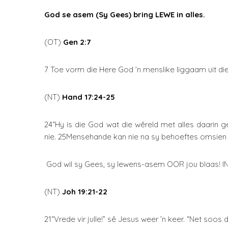
God se asem (Sy Gees) bring LEWE in alles.
(OT)
Gen 2:7
7 Toe vorm die Here God ’n menslike liggaam uit die
(NT)
Hand 17:24-25
24“Hy is die God wat die wêreld met alles daarin
nie. 25Mensehande kan nie na sy behoeftes omsien ni
God wil sy Gees, sy lewens-asem OOR jou blaas! IN
(NT)
Joh 19:2
1-22
21“Vrede vir julle!” sê Jesus weer ’n keer. “Net soos 