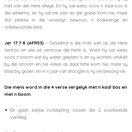
hart van die Here afwyk. En hy sal wees soos n kaal bos in
die wildernis, en hy sal nie sien as die goeie kom nie, maar
dor plekke in die woestyn bewoon, n brakkerige en
onbewoonde land.
Jer 17:7-8 (AFR53)
– Geseënd is die man wat op die Here
vertrou en wie se vertroue die Here is. Want hy sal wees
soos n boom wat by water geplant is en sy wortels uitskiet
by die stroom en nie vrees as daar hitte kom nie, maar sy
blad bly groen; en in n jaar van droogte is hy nie besorg nie.
Die mens word in die 4 verse vergelyk met n kaal bos en
met n boom.
Ek gaan bietjie rondspring tussen die 2 voorbeelde
vandag.