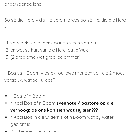
onbewoonde land.
So sê die Here – dis nie Jeremia was so sê nie, die die Here
–
vervloek is die mens wat op vlees vertrou.
en wat sy hart van die Here laat afwyk
(2 probleme wat groei belemmer)
n Bos vs n Boom – as ek jou lewe met een van die 2 moet
vergelyk, wat sal jy kies?
n Bos of n Boom
n Kaal Bos of n Boom
(vennote / pastore op die
verhoog)
as ons kon sien wat Hy sien???
n Kaal Bos in die wildernis of n Boom wat by water
geplant is.
Watter een gaan groei?