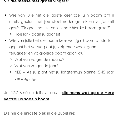
Vir die mense met groen vingers:
Wie van julle het die laaste keer toe jy n boom om n
struik geplant het jou stoel nader getrek en vir jouself
gesê: “Ek gaan nou sit en kyk hoe hierdie boom groei?”.
Hoe lank gaan jy daar sit?
Wie van julle het die laaste keer wat jy n boom of struik
geplant het verwag dat jy volgende week gaan
terugkeer en volgroeide boom gaan kry?
Wat van volgende maand?
Wat van volgende jaar?
NEE – As jy plant het jy langtermyn planne. 5-15 jaar
verwagting.
Jer 17:7-8 sê duidelik vir ons –
die mens wat op die Here
vertrou is soos n boom
…
Dis nie die enigste plek in die Bybel nie: