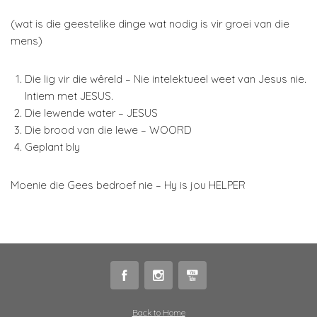
(wat is die geestelike dinge wat nodig is vir groei van die
mens)
Die lig vir die wêreld – Nie intelektueel weet van Jesus nie.
Intiem met JESUS.
Die lewende water – JESUS
Die brood van die lewe – WOORD
Geplant bly
Moenie die Gees bedroef nie – Hy is jou HELPER
Back to Home