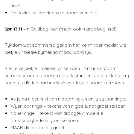
dra?
Die takke sal breek en die boom vernietig.
Spr 13:11
– n Geldbeginsel (maar ook n groeibeginsel)
Rykdom wat sommerso gekom het, verminder maklik; wie
bietjie vir bietjie bymekaarmaak, word ryk.
Bietjie vir bietjie – seisien vir seisoen –> maak n boom
bymekaar om te groei en n sterk stam en sterk takke te kry
sodat as die tyd aanbreek vir vrugte, die boom kan staan.
As jy na n deursnit van n boom kyk, sien jy sy jaar ringe.
Wyer jaar ringe – tekens van n goeie, nat groei seisoen.
Nouer ringe – tekens van droogte / moeilike
omstandighede in groei seisoen.
MAAR die boom bly groei.