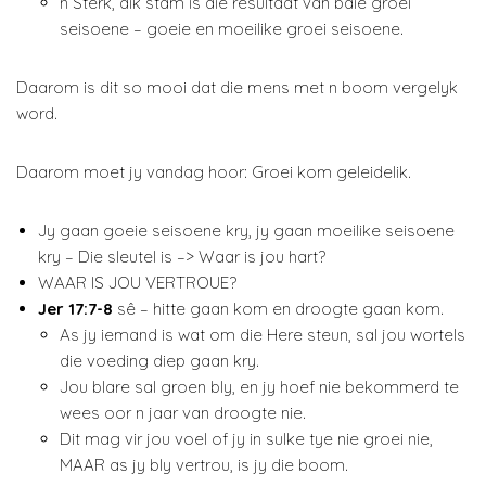
n Sterk, dik stam is die resultaat van baie groei
seisoene – goeie en moeilike groei seisoene.
Daarom is dit so mooi dat die mens met n boom vergelyk
word.
Daarom moet jy vandag hoor: Groei kom geleidelik.
Jy gaan goeie seisoene kry, jy gaan moeilike seisoene
kry – Die sleutel is –> Waar is jou hart?
WAAR IS JOU VERTROUE?
Jer 17:7-8
sê – hitte gaan kom en droogte gaan kom.
As jy iemand is wat om die Here steun, sal jou wortels
die voeding diep gaan kry.
Jou blare sal groen bly, en jy hoef nie bekommerd te
wees oor n jaar van droogte nie.
Dit mag vir jou voel of jy in sulke tye nie groei nie,
MAAR as jy bly vertrou, is jy die boom.