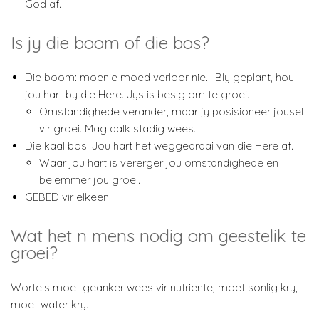
God af.
Is jy die boom of die bos?
Die boom: moenie moed verloor nie… Bly geplant, hou
jou hart by die Here. Jys is besig om te groei.
Omstandighede verander, maar jy posisioneer jouself
vir groei. Mag dalk stadig wees.
Die kaal bos: Jou hart het weggedraai van die Here af.
Waar jou hart is vererger jou omstandighede en
belemmer jou groei.
GEBED vir elkeen
Wat het n mens nodig om geestelik te
groei?
Wortels moet geanker wees vir nutriente, moet sonlig kry,
moet water kry.