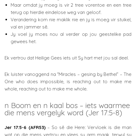
Maar omdat jy moeg is vir 2 tree vorentoe en een tree
terug op hierdie eindelose weg van geloof.
Verandering kom nie maklik nie en jy is moeg vir stuikel,
val en jammer sê.
Jy voel jy moes nou al verder op jou geestelike pad
gewees het.
Ek vertrou dat Heilige Gees iets uit Sy hart met jou sal deel.
Ek luister vanoggend na “Miracles – gesing by Bethel” – The
One who does impossible, is reaching out to make me
whole, reaching out to make me whole.
n Boom en n kaal bos – iets waarmee
die mens vergelyk word (Jer 17:5-8)
Jer 17:5-6 (AFR53)
– So sê die Here: Vervloek is die man
wat op die mens vertrou en vlees sy arm maak, terwyl sy