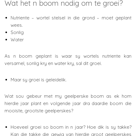
Wat het n boom nodig om te groei?
Nutriente – wortel stelsel in die grond – moet geplant
wees.
Sonlig
Water
As n boom geplant is waar sy wortels nutriente kan
versamel, sonlig kry en water kry, sal dit groei.
Maar sy groei is geleidelik.
Wat sou gebeur met my geelperske boom as ek hom
hierdie jaar plant en volgende jaar dra daardie boom die
mooiste, grootste geelperskes?
Hoeveel groei so boom in n jaar? Hoe dik is sy takke?
Kan die takke die gewig van hierdie groot geelperskes