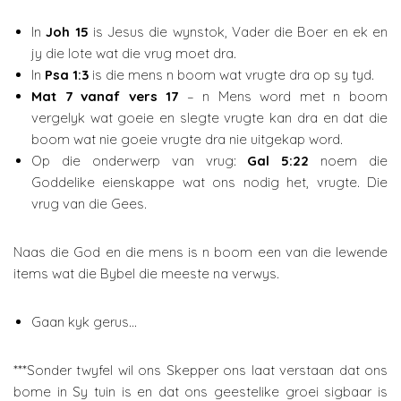
In
Joh 15
is Jesus die wynstok, Vader die Boer en ek en
jy die lote wat die vrug moet dra.
In
Psa 1:3
is die mens n boom wat vrugte dra op sy tyd.
Mat 7 vanaf vers 17
– n Mens word met n boom
vergelyk wat goeie en slegte vrugte kan dra en dat die
boom wat nie goeie vrugte dra nie uitgekap word.
Op die onderwerp van vrug:
Gal 5:22
noem die
Goddelike eienskappe wat ons nodig het, vrugte. Die
vrug van die Gees.
Naas die God en die mens is n boom een van die lewende
items wat die Bybel die meeste na verwys.
Gaan kyk gerus…
***Sonder twyfel wil ons Skepper ons laat verstaan dat ons
bome in Sy tuin is en dat ons geestelike groei sigbaar is