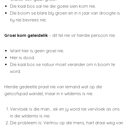
Die kaal bos sal nie die goeie sien kom nie.
Die boom se blare bly groen en in n jaar van droogte is
hy nie bevrees nie.
Groei kom geleidelik
– dit tel nie vir hierdie persoon nie.
Want hier is geen groei nie.
Hier is dood.
Die kaal bos se natuur moet verander om n boom te
word.
Hierdie gedeelte praat nie van iemand wat op die
geloofspad wandel, maar in n wildernis is nie.
Vervloek is die man… ek en jy word nie vervloek as ons
in die wildernis is nie.
Die probleem is: Vertrou op die mens, hart draai weg van