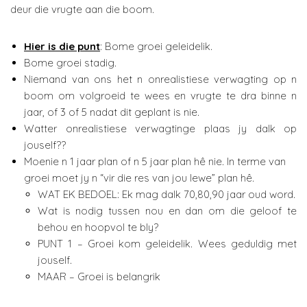
deur die vrugte aan die boom.
Hier is die punt
: Bome groei geleidelik.
Bome groei stadig.
Niemand van ons het n onrealistiese verwagting op n
boom om volgroeid te wees en vrugte te dra binne n
jaar, of 3 of 5 nadat dit geplant is nie.
Watter onrealistiese verwagtinge plaas jy dalk op
jouself??
Moenie n 1 jaar plan of n 5 jaar plan hê nie. In terme van
groei moet jy n “vir die res van jou lewe” plan hê.
WAT EK BEDOEL: Ek mag dalk 70,80,90 jaar oud word.
Wat is nodig tussen nou en dan om die geloof te
behou en hoopvol te bly?
PUNT 1 – Groei kom geleidelik. Wees geduldig met
jouself.
MAAR – Groei is belangrik