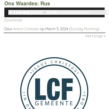
Ons Waardes: Rus
Audio
00:00
00:00
Player
Download
Deur
Anton Coetzee
op March 3, 2024 (
Sunday Morning
)
Next page »