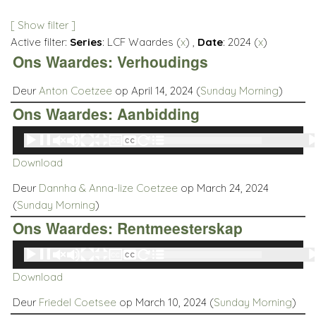
[ Show filter ]
Active filter:
Series
: LCF Waardes (
x
) ,
Date
: 2024 (
x
)
Ons Waardes: Verhoudings
Deur
Anton Coetzee
op April 14, 2024 (
Sunday Morning
)
Ons Waardes: Aanbidding
Audio
00:00
00:00
Player
Download
Deur
Dannha & Anna-lize Coetzee
op March 24, 2024
(
Sunday Morning
)
Ons Waardes: Rentmeesterskap
Audio
00:00
00:00
Player
Download
Deur
Friedel Coetsee
op March 10, 2024 (
Sunday Morning
)