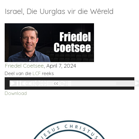
Israel, Die Uurglas vir die Wêreld
Friedel Coetsee
, April 7, 2024
Deel van die
LCF
reeks
Audio
00:00
00:00
Player
Download